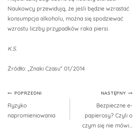
Naukowcy przewidują, że jeśli będzie wzrastać
konsumpcja alkoholu, można się spodziewać
wzrostu liczby przypadków raka piersi.
K.S.
Źródło: „Znaki Czasu” 01/2014
Nawigacja
POPRZEDNI
NASTĘPNY
Ryzyko
Bezpieczne e-
wpisu
napromieniowania
papierosy? Czyli o
czym się nie mówi…