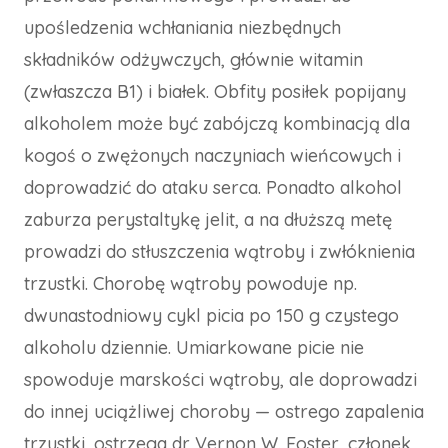
upośledzenia wchłaniania niezbędnych
składników odżywczych, głównie witamin
(zwłaszcza B1) i białek. Obfity posiłek popijany
alkoholem może być zabójczą kombinacją dla
kogoś o zwężonych naczyniach wieńcowych i
doprowadzić do ataku serca. Ponadto alkohol
zaburza perystaltykę jelit, a na dłuższą metę
prowadzi do stłuszczenia wątroby i zwłóknienia
trzustki. Chorobę wątroby powoduje np.
dwunastodniowy cykl picia po 150 g czystego
alkoholu dziennie. Umiarkowane picie nie
spowoduje marskości wątroby, ale doprowadzi
do innej uciążliwej choroby — ostrego zapalenia
trzustki, ostrzega dr Vernon W. Foster, członek