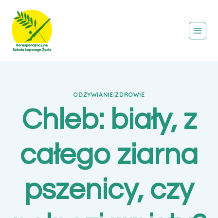
Przejdź
do
treści
ODŻYWIANIE
|
ZDROWIE
Chleb: biały, z
całego ziarna
pszenicy, czy