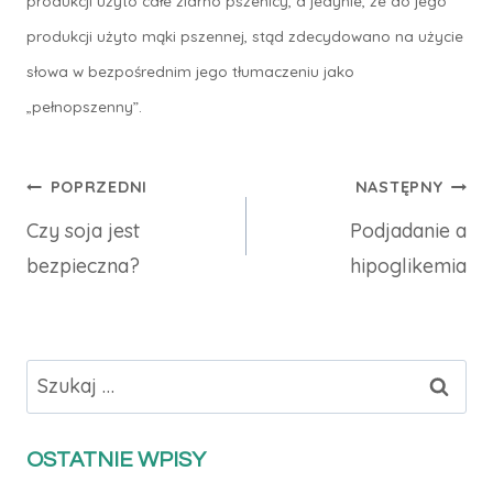
produkcji użyto całe ziarno pszenicy, a jedynie, że do jego
produkcji użyto mąki pszennej, stąd zdecydowano na użycie
słowa w bezpośrednim jego tłumaczeniu jako
„pełnopszenny”.
Nawigacja
POPRZEDNI
NASTĘPNY
Czy soja jest
Podjadanie a
wpisu
bezpieczna?
hipoglikemia
Szukaj:
OSTATNIE WPISY