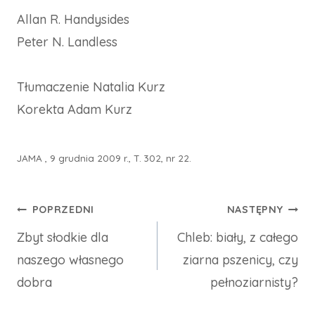
Allan R. Handysides
Peter N. Landless
Tłumaczenie Natalia Kurz
Korekta Adam Kurz
JAMA , 9 grudnia 2009 r., T. 302, nr 22.
Nawigacja
POPRZEDNI
NASTĘPNY
Zbyt słodkie dla
Chleb: biały, z całego
wpisu
naszego własnego
ziarna pszenicy, czy
dobra
pełnoziarnisty?