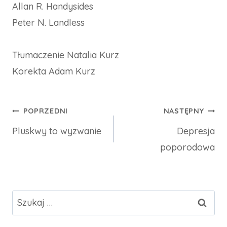
Allan R. Handysides
Peter N. Landless
Tłumaczenie Natalia Kurz
Korekta Adam Kurz
Nawigacja
POPRZEDNI
NASTĘPNY
Pluskwy to wyzwanie
Depresja
wpisu
poporodowa
Szukaj: