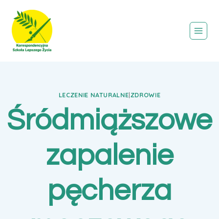
Przejdź
do
treści
LECZENIE NATURALNE
|
ZDROWIE
Śródmiąższowe
zapalenie
pęcherza