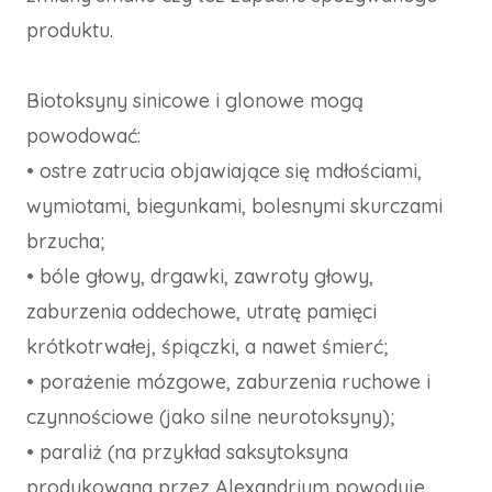
produktu.
Biotoksyny sinicowe i glonowe mogą
powodować:
• ostre zatrucia objawiające się mdłościami,
wymiotami, biegunkami, bolesnymi skurczami
brzucha;
• bóle głowy, drgawki, zawroty głowy,
zaburzenia oddechowe, utratę pamięci
krótkotrwałej, śpiączki, a nawet śmierć;
• porażenie mózgowe, zaburze­nia ruchowe i
czynnościowe (jako silne neurotoksyny);
• paraliż (na przykład saksyto­ksyna
produkowana przez Alexandrium powoduje