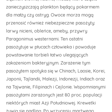
zanieczyszczają plankton będący pokarmem
dla małży czy ostryg. Owoce morza mogą
przenosić również niebezpieczne pasożyty:
larwy nicieni, obleńce, ameby, przywry
Paragonimus westernami. Ten ostatni
pasożytuje w płucach człowieka i powoduje
powstawanie torbieli łatwo ulegających
zakażeniom bakteryjnym. Zarażenie tym
pasożytem spotyka się w Chinach, Laosie, Korei,
Japonii, Tajlandii, Malezji, Indonezji, Indiach oraz
na Tajwanie, Filipinach i Cejlonie. Wspomnianymi
pasożytami zarażonych jest 80 proc. populacji
niektórych miast Azji Południowej. Krewetki
żywią się padliną. Po wrzuceniu martwego