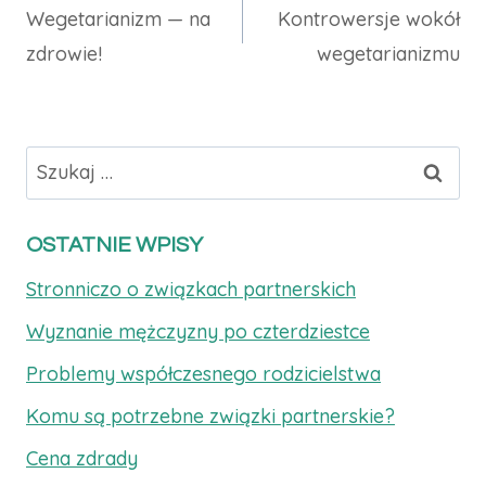
Wegetarianizm — na
Kontrowersje wokół
wpisu
zdrowie!
wegetarianizmu
Szukaj:
OSTATNIE WPISY
Stronniczo o związkach partnerskich
Wyznanie mężczyzny po czterdziestce
Problemy współczesnego rodzicielstwa
Komu są potrzebne związki partnerskie?
Cena zdrady