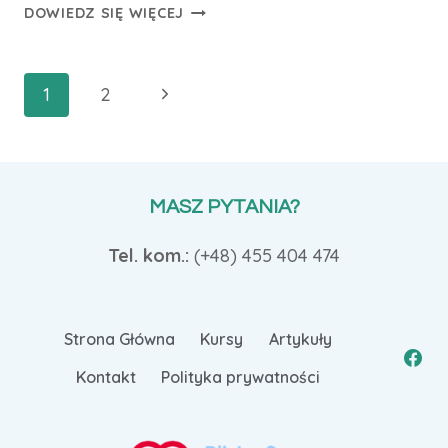
CHOROBA
DOWIEDZ SIĘ WIĘCEJ
PARKINSONA
I
LEWODOPA
Nawigacja
Następna
1
2
strony
strona
MASZ PYTANIA?
Tel. kom.:
(+48)
455 404 474
Strona Główna
Kursy
Artykuły
Kontakt
Polityka prywatności