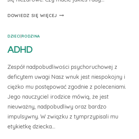
ZA
DOWIEDZ SIĘ WIĘCEJ
DUŻO
TELEWIZJI?
DZIECI
|
RODZINA
ADHD
Zespół nadpobudliwości psychoruchowej z
deficytem uwagi Nasz wnuk jest niespokojny i
ciężko mu postępować zgodnie z poleceniami.
Jego nauczyciel irodzice mówią, że jest
nieuważny, nadpobudliwy oraz bardzo
impulsywny. W związku z tymprzypisali mu
etykietkę dziecka…