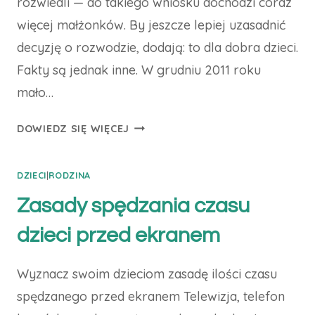
rozwiedli — do takiego wniosku dochodzi coraz
więcej małżonków. By jeszcze lepiej uzasadnić
decyzję o rozwodzie, dodają: to dla dobra dzieci.
Fakty są jednak inne. W grudniu 2011 roku
mało…
DZIECKO
DOWIEDZ SIĘ WIĘCEJ
ROZDARTE
DZIECI
|
RODZINA
Zasady spędzania czasu
dzieci przed ekranem
Wyznacz swoim dzieciom zasadę ilości czasu
spędzanego przed ekranem Telewizja, telefon