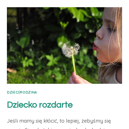
DZIECI
|
RODZINA
Dziecko rozdarte
Jeśli mamy się kłócić, to lepiej, żebyśmy się