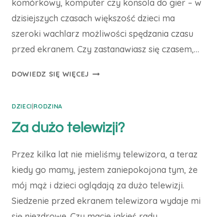
komórkowy, komputer czy konsola do gier – w
dzisiejszych czasach większość dzieci ma
szeroki wachlarz możliwości spędzania czasu
przed ekranem. Czy zastanawiasz się czasem,…
ZASADY
DOWIEDZ SIĘ WIĘCEJ
SPĘDZANIA
CZASU
DZIECI
|
RODZINA
DZIECI
PRZED
Za dużo telewizji?
EKRANEM
Przez kilka lat nie mieliśmy telewizora, a teraz
kiedy go mamy, jestem zaniepokojona tym, że
mój mąż i dzieci oglądają za dużo telewizji.
Siedzenie przed ekranem telewizora wydaje mi
się niezdrowe. Czy macie jakieś rady…