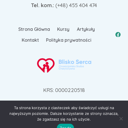
Tel. kom.:
(+48)
455 404 474
Strona Główna
Kursy
Artykuły
Kontakt
Polityka prywatności
KRS: 0000220518
Ta strona korzysta z ciasteczek aby świadczyć usługi na
najwyższym poziomie. Dalsze korzystanie ze strony oznacza,
© 2026 zdrowie-rodzina.pl | Wdrożenie:
Go3.pl
że zgadzasz się na ich użycie.
Zgoda