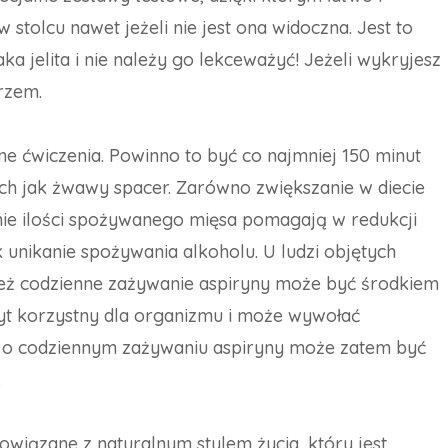
olcu nawet jeżeli nie jest ona widoczna. Jest to
 jelita i nie należy go lekceważyć! Jeżeli wykryjesz
arzem.
e ćwiczenia. Powinno to być co najmniej 150 minut
ich jak żwawy spacer. Zarówno zwiększanie w diecie
anie ilości spożywanego mięsa pomagają w redukcji
 unikanie spożywania alkoholu. U ludzi objętych
eż codzienne zażywanie aspiryny może być środkiem
yt korzystny dla organizmu i może wywołać
a o codziennym zażywaniu aspiryny może zatem być
.
wiązane z naturalnym stylem życia, który jest