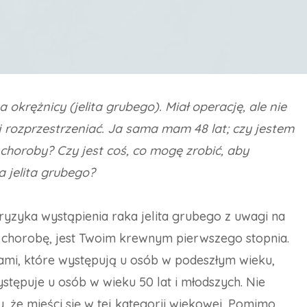
krężnicy (jelita grubego). Miał operację, ale nie
j rozprzestrzeniać. Ja sama mam 48 lat; czy jestem
choroby? Czy jest coś, co mogę zrobić, aby
 jelita grubego?
 ryzyka wystąpienia raka jelita grubego z uwagi na
ą chorobę, jest Twoim krewnym pierwszego stopnia.
bami, które występują u osób w podeszłym wieku,
tępuje u osób w wieku 50 lat i młodszych. Nie
 że mieści się w tej kategorii wiekowej. Pomimo