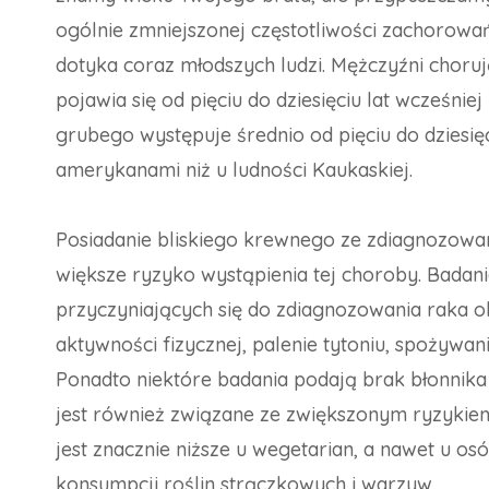
ogólnie zmniejszonej częstotliwości zachorowań
dotyka coraz młodszych ludzi. Mężczyźni choruj
pojawia się od pięciu do dziesięciu lat wcześnie
grubego występuje średnio od pięciu do dziesięc
amerykanami niż u ludności Kaukaskiej.
Posiadanie bliskiego krewnego ze zdiagnozowa
większe ryzyko wystąpienia tej choroby. Badani
przyczyniających się do zdiagnozowania raka okr
aktywności fizycznej, palenie tytoniu, spożywani
Ponadto niektóre badania podają brak błonnika
jest również związane ze zwiększonym ryzykie
jest znacznie niższe u wegetarian, a nawet u os
konsumpcji roślin strączkowych i warzyw.