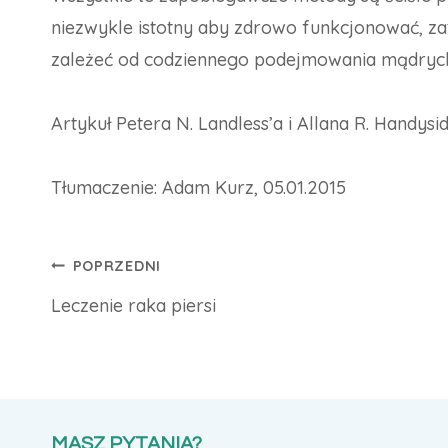
niezwykle istotny aby zdrowo funkcjonować, z
zależeć od codziennego podejmowania mądryc
Artykuł Petera N. Landless’a i Allana R. Handysi
Tłumaczenie: Adam Kurz, 05.01.2015
Nawigacja
POPRZEDNI
Leczenie raka piersi
wpisu
MASZ PYTANIA?