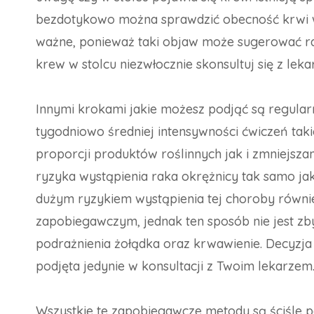
bezdotykowo można sprawdzić obecność krwi w st
ważne, ponieważ taki objaw może sugerować raka
krew w stolcu niezwłocznie skonsultuj się z lek
Innymi krokami jakie możesz podjąć są regularn
tygodniowo średniej intensywności ćwiczeń tak
proporcji produktów roślinnych jak i zmniejsz
ryzyka wystąpienia raka okrężnicy tak samo jak
dużym ryzykiem wystąpienia tej choroby równi
zapobiegawczym, jednak ten sposób nie jest zb
podrażnienia żołądka oraz krwawienie. Decyzj
podjęta jedynie w konsultacji z Twoim lekarzem
Wszystkie te zapobiegawcze metody są ściśle po