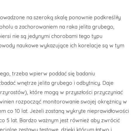
prowadzone na szeroką skalę ponownie podkreśliły
holu a zachorowaniem na raka jelita grubego,
iersi nie są jedynymi chorobami tego typu
dowody naukowe wykazujące ich korelacje są w tym
bego, trzeba wpierw poddać się badaniu
badać wnętrze jelita grubego i odbytnicy. Daje
rzyrostów), które mogą w przyszłości przyczyniać
owinien rozpocząć monitorowanie swojej okrężnicy w
em co 10 lat. Jeżeli zostaną wykryte nieprawidłowości
 co 5 lat. Bardzo ważnym jest również aby zwrócić
pecjalne zestawy testowe, dzięki którym łatwo i