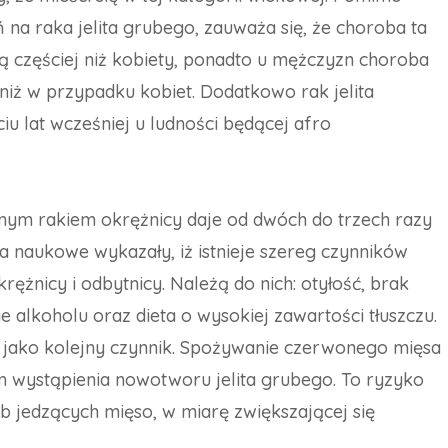
 na raka jelita grubego, zauważa się, że choroba ta
ą częściej niż kobiety, ponadto u mężczyzn choroba
j niż w przypadku kobiet. Dodatkowo rak jelita
iu lat wcześniej u ludności będącej afro
nym rakiem okrężnicy daje od dwóch do trzech razy
a naukowe wykazały, iż istnieje szereg czynników
ężnicy i odbytnicy. Należą do nich: otyłość, brak
e alkoholu oraz dieta o wysokiej zawartości tłuszczu.
 jako kolejny czynnik. Spożywanie czerwonego mięsa
m wystąpienia nowotworu jelita grubego. To ryzyko
ób jedzących mięso, w miarę zwiększającej się