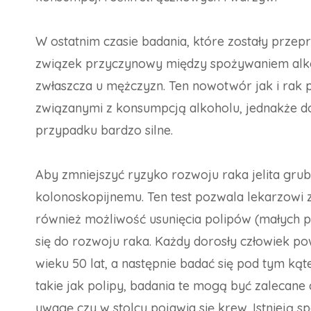
W ostatnim czasie badania, które zostały prze
związek przyczynowy między spożywaniem alko
zwłaszcza u mężczyzn. Ten nowotwór jak i rak p
związanymi z konsumpcją alkoholu, jednakże 
przypadku bardzo silne.
Aby zmniejszyć ryzyko rozwoju raka jelita gru
kolonoskopijnemu. Ten test pozwala lekarzowi z
również możliwość usunięcia polipów (małych p
się do rozwoju raka. Każdy dorosły człowiek p
wieku 50 lat, a następnie badać się pod tym kąt
takie jak polipy, badania te mogą być zalecane
uwagę czy w stolcu pojawia się krew. Istnieją s