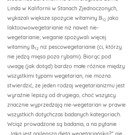
Linda w Kalifornii w Stanach Zjednoczonych,
wykazali większe spożycie witaminy B
jako
12
laktoowowegetarianie niż nawet nie-
wegetarianie; weganie spożywali więcej
witaminy B
niż pescowegetarianie (ci, którzy
12
nie jedzą mięsa poza rybami). Biorąc pod
uwagę (jak dotąd) bardzo małe różnice między
wszystkimi typami wegetarian, nie można
stwierdzić, że jeden rodzaj wegetarianizmu jest
wyraźnie lepszy od drugiego, choć wszyscy
znacznie wyprzedzają nie-wegetarian w prawie
wszystkich dotychczas badanych kategoriach.
Wciąż prowadzone są badania, a na pytanie
„Jaka jest najlepsza dieta wegetariańska?” nie