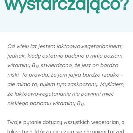
wystarczająco?
Od wielu lat jestem laktoowowegetarianinem;
jednak, kiedy ostatnio badano u mnie poziom
witaminy B
stwierdzono, że jest on bardzo
12
niski. To prawda, że jem jajka bardzo rzadko –
ale mimo to, byłem tym zaskoczony. Myślałem,
że laktoowowegetarianie nie powinni mieć
niskiego poziomu witaminy B
.
12
Twoje pytanie dotyczy wszystkich wegetarian, a
także tych, którzy nie czują się chronieni [przed