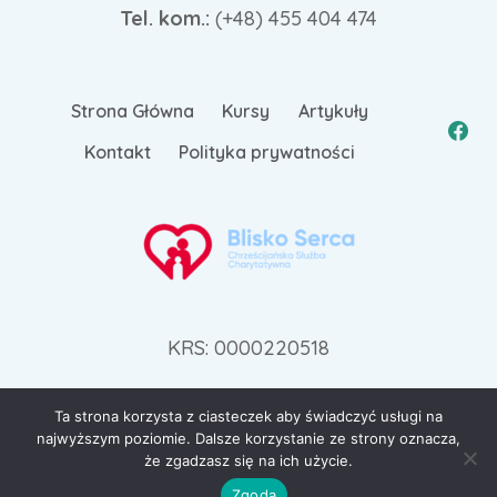
Tel. kom.:
(+48)
455 404 474
Strona Główna
Kursy
Artykuły
Kontakt
Polityka prywatności
KRS: 0000220518
Ta strona korzysta z ciasteczek aby świadczyć usługi na
najwyższym poziomie. Dalsze korzystanie ze strony oznacza,
© 2026 zdrowie-rodzina.pl | Wdrożenie:
Go3.pl
że zgadzasz się na ich użycie.
Zgoda