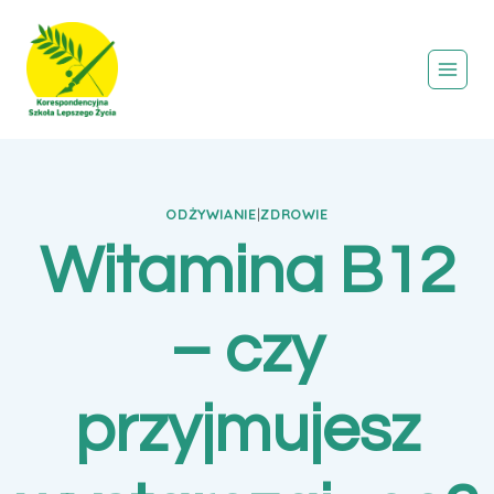
Przejdź
do
treści
ODŻYWIANIE
|
ZDROWIE
Witamina B12
– czy
przyjmujesz